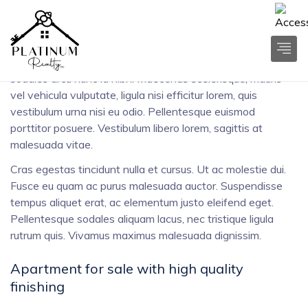
Vestibulum sit amet nisl dui. Nunc feugiat ipsum ac massa
congue, semper vestibulum est tincidunt. Integer dignissim,
enim nec molestie pharetra, nulla tortor suscipit neque, sed
sodales arcu nunc id nibh. Maecenas scelerisque, mauris
vel vehicula vulputate, ligula nisi efficitur lorem, quis
vestibulum urna nisi eu odio. Pellentesque euismod
porttitor posuere. Vestibulum libero lorem, sagittis at
malesuada vitae.
Cras egestas tincidunt nulla et cursus. Ut ac molestie dui.
Fusce eu quam ac purus malesuada auctor. Suspendisse
tempus aliquet erat, ac elementum justo eleifend eget.
Pellentesque sodales aliquam lacus, nec tristique ligula
rutrum quis. Vivamus maximus malesuada dignissim.
Apartment for sale with high quality
finishing